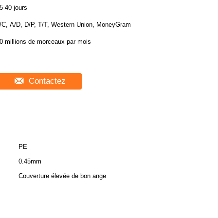
5-40 jours
/C, A/D, D/P, T/T, Western Union, MoneyGram
0 millions de morceaux par mois
Contactez
PE
0.45mm
Couverture élevée de bon ange