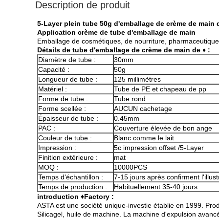
Description de produit
5-Layer plein tube 50g d'emballage de crème de main
Application crème de tube d'emballage de main
Emballage de cosmétiques, de nourriture, pharmaceutique,
Détails de tube d'emballage de crème de main de
♦
:
Diamètre de tube :
30mm
Capacité :
50g
Longueur de tube :
125 millimètres
Matériel :
Tube de PE et chapeau de pp
Forme de tube :
Tube rond
Forme scellée :
AUCUN cachetage
Épaisseur de tube :
0.45mm
PAC :
Couverture élevée de bon ange
Couleur de tube :
Blanc comme le lait
Impression :
5c impression offset /5-Layer
Finition extérieure :
mat
MOQ :
10000PCS
Temps d'échantillon :
7-15 jours après confirment l'illust
Temps de production :
Habituellement 35-40 jours
introduction ♦Factory :
ASTA est une société unique-investie établie en 1999. Pro
Silicagel, huile de machine. La machine d'expulsion avan