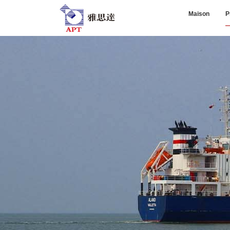
Maison
P