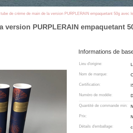
n tube de crème de main de la version PURPLERAIN empaquetant 50g avec l
 la version PURPLERAIN empaquetant 50
Informations de bas
Lieu d'origine:
L
Nom de marque:
C
Certification:
I
Numéro de modèle:
D
Quantité de commande min:
N
Prix:
N
Détails d'emballage:
c