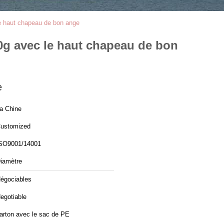
e haut chapeau de bon ange
g avec le haut chapeau de bon
e
a Chine
ustomized
SO9001/14001
iamètre
égociables
egotiable
arton avec le sac de PE