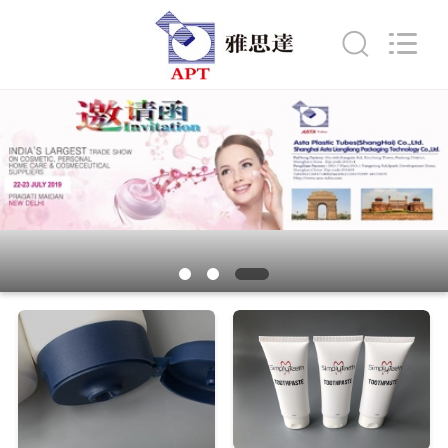
ASTA
PLASTIC
TUBES(SHANG
HAI)CO.,LTD.
All
Rights
Reserved.
MAISON
PRODUITS
AU
SUJET
DE
NOUS
VISITE
D'USINE