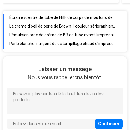
100g
La crème d'oeil de perle de Brown 1 couleur sérigraphient l'or de estampillage chaud avec de doubles ensembles du haut chapeau 15g
L'émulsion rose de crème de BB de tube avant l'impression offset de couleur du maquillage 6 et la pompe dirigent avec le chapeau transparent 30 ml
Perle blanche 5 argent de estampillage chaud d'impression offset de couleur du tube 2 de couche avec le chapeau spécial de tête de brosse 150 ml
chapeau cosmétique en plastique et astuces d'impression 2c du tube 1c de l'essence 15g de tube blanc de crème de tube mat en soie de compensation et haut
Écran coloré noir et vert de couleur de la cuticle 2 de clou de main de tube de perle imprimant le chapeau de estampillage chaud 50g de dessus de secousse de bande d'or
compensation mate de SK-deux cao 1c de tube du tube 15g d'essence de tube blanc cosmétique en plastique de crème et impression 2c en soie
Extrémité vert-foncé en plastique de couleur du diamètre 19mm d'allié de zinc de conteneurs de lustre de lèvre 20ml ouvert pour le crayon correcteur
Laisser un message
Version de l'eau de bébé pleine du shampooing 8 d'impression offset d'or de couleur avec le chapeau plat droit 80g
Nous vous rappellerons bientôt!
5 tirage en couleurs MIRACULEUX brun clair de la PÂTE 2 de DETOX de Lu Ming Tang de tubes de couche avec le chapeau de dessus de secousse 140 ml
Tube cosmétique coloré de fleur de Toyo empaquetant le cristal clair par l'écran en soie 100g de 4 couleurs
Compensation ronde normale de couleur de la tête 1 de tube du diamètre 25mm d'elfe de lotion transparente de lueur et écran en soie avec le chapeau acrylique
La lumière blanche de perle de riz 5 couches A FLAIRÉ LA CRÈME de MAIN 1 sous-or de estampillage chaud d'impression d'écran en soie de couleur avec le type couverture de chapeau
Tube cosmétique de sagesse de peau d'Essano empaquetant l'écran de 2 couleurs imprimant l'estampillage chaud avec le chapeau givré
Estampillage chaud bleu-foncé d'impression d'écran en soie de couleur du tube un de museau de canard du diamètre 30mm ASTA avec la couverture de museau de canard d'or