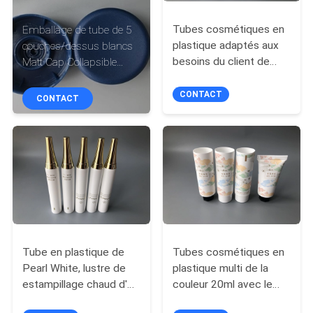
CONTRÔLE
Tubes cosmétiques en
Emballage de tube de 5
plastique adaptés aux
couches/dessus blancs
DE
besoins du client de
Matt Cap Collapsible
QUALITÉ
taille avec l'impression
Plastic Tube de lèvre
offset de Flip Top Cap
CONTACT
CONTACT
3
CONTACTEZ-
NOUS
DEMANDEZ
UNE
CITATION
Tube en plastique de
Tubes cosmétiques en
Pearl White, lustre de
plastique multi de la
COMPANY
estampillage chaud d'or
couleur 20ml avec le
enduisant le chapeau en
chapeau plat ou le
NEWS