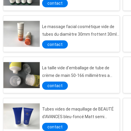
Dia35mm avec le couvercle à visser vert
contact
80ml
Le massage facial cosmétique vide de
tubes du diamètre 30mm frottent 30ml
superbe blanc comme le lait crème avec
contact
le chapeau plat rond
La taille vide d'emballage de tube de
crème de main 50-166 millimètres a
expulsé la compensation brillante
contact
blanche Pritning
Tubes vides de maquillage de BEAUTÉ
d'AVANCES bleu-foncé Matt semi
transparent avec le chapeau elliptique
contact
Écran excentré de tube de HBF de corps de moutons de couleur blanche comme le lait de la lotion 4 avec du mg elliptique du chapeau 35