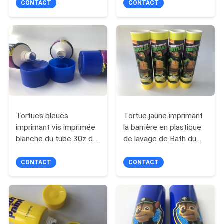
plastique des tubes SK-
chapeau octogonal
CONTACT
CONTACT
II de lotion
PLAN
DU
SITE
PRIVACY
POLICY
Tortues bleues
Tortue jaune imprimant
imprimant vis imprimée
la barrière en plastique
blanche du tube 30z de
de lavage de Bath du
PBL la pleine sur le
tube 89ml de PBL
chapeau
remplissant à partir de
CONTACT
CONTACT
l'extrémité de tube