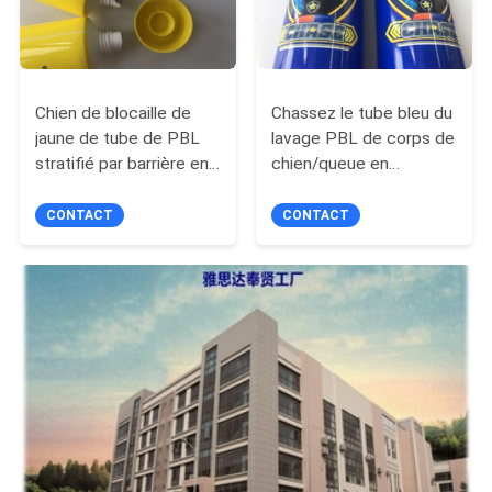
Chien de blocaille de
Chassez le tube bleu du
jaune de tube de PBL
lavage PBL de corps de
stratifié par barrière en
chien/queue en
plastique avec la même
plastique du tube 89ml
vis jaune sur le chapeau
d'emballage de
CONTACT
CONTACT
Lamintated ouverts