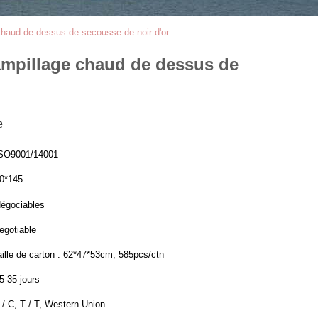
haud de dessus de secousse de noir d'or
ampillage chaud de dessus de
e
SO9001/14001
0*145
égociables
egotiable
aille de carton : 62*47*53cm, 585pcs/ctn
5-35 jours
 / C, T / T, Western Union