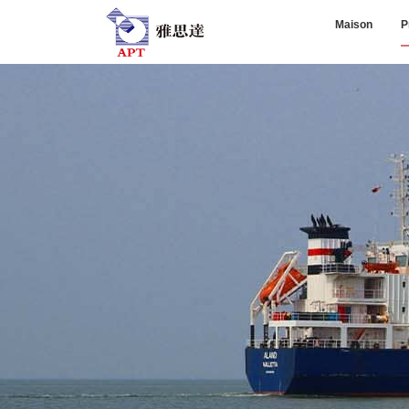
Maison
P