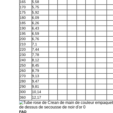
165
5,58
170
5,75
175
5,92
180
6,09
185
6,26
190
6,43
195
6,59
200
6,76
210
7,1
220
7,44
230
7,78
240
8,12
250
8,45
260
8,79
270
9,13
280
9,47
290
9,81
300
10,14
360
12,17
FAQ