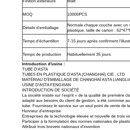
Finition extérieure
Matt
MOQ
10000PCS
Normale chaque couche avec un 
Détails d'emballage
plastique, taille de carton : 62*47
Temps d'échantillon
7-15 jours après confirment l'illust
Temps de production
Habituellement 35 jours
Introduction d'usine :
TUBE D'ASTA
TUBES EN PLASTIQUE D'ASTA (CHANGHAÏ) CIE., LTD
MATÉRIAU D'EMBALLAGE DE CHANGHAÏ ASTA LIANGLIA
USINE D'ASTA FENGXIAN
INTRODUCTION DE SOCIÉTÉ
La société insiste sur l'esprit « de la qualité de première
adapté aux besoins du client de gestion, a été commise au
tube. Fournissez le service sur un seul point de vente de l
Honneur d'entreprise
Entreprises de la technologie élevée et nouvelle de trois v
Participer à la formulation des normes nationales de plas
Attribué trois brevets nationaux d'invention