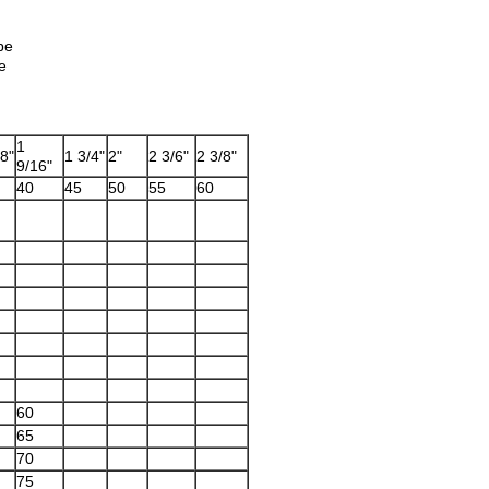
be
e
1
/8"
1 3/4"
2"
2 3/6"
2 3/8"
9/16"
40
45
50
55
60
60
65
70
75