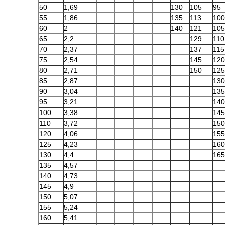
50
1,69
130
105
95
55
1,86
135
113
100
60
2
140
121
105
65
2,2
129
110
70
2,37
137
115
75
2,54
145
120
80
2,71
150
125
85
2,87
130
90
3,04
135
95
3,21
140
100
3,38
145
110
3,72
150
120
4,06
155
125
4,23
160
130
4,4
165
135
4,57
140
4,73
145
4,9
150
5,07
155
5,24
160
5,41