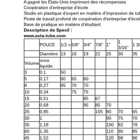
A gagné les Etats-Unis imprimant des récompenses
Coopération d'entreprise d'école
Studio en plastique d'expert en matière d'impression de tu
Poste de travail profond de coopération d'entreprise d'écol
Base de pratique en matière d'étudiant
Description de Specil :
www.asta-tube.com
1
POUCE
1/2 »
5/8"
3/4"
7/8"
1"
1 3
3/16"
Diamètre
13
16
19
22
25
30
35
once
Volume
liquide
3
0,1
50
5
0,17
60
65
60
8
0,27
85
70
70
10
0,34
75
75
15
0,51
85
67
20
0,68
95
85
70
25
0,85
105
80
70
65
30
1
90
75
70
35
1,18
100
82
78
40
1,35
110
90
85
45
1,52
120
98
90