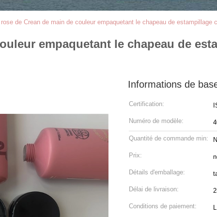
rose de Crean de main de couleur empaquetant le chapeau de estampillage c
couleur empaquetant le chapeau de est
Informations de bas
Certification:
I
Numéro de modèle:
4
Quantité de commande min:
N
Prix:
n
Détails d'emballage:
t
Délai de livraison:
2
Conditions de paiement:
L