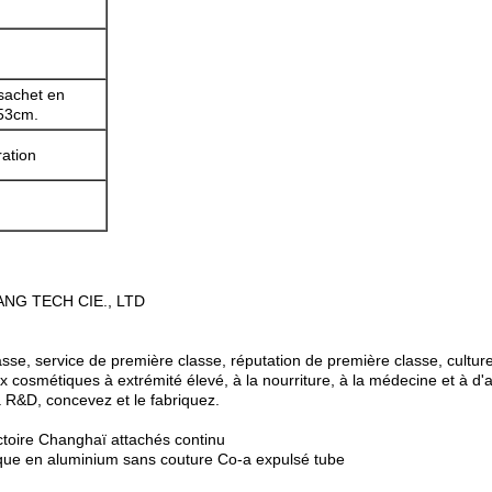
sachet en
*53cm.
ration
NG TECH CIE., LTD
 classe, service de première classe, réputation de première classe, cultu
x cosmétiques à extrémité élevé, à la nourriture, à la médecine et à d
a R&D, concevez et le fabriquez.
ictoire Changhaï attachés continu
tique en aluminium sans couture Co-a expulsé tube