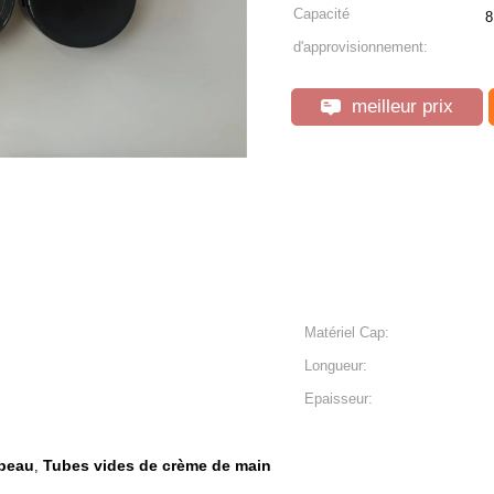
Capacité
8
d'approvisionnement:
meilleur prix
Matériel Cap:
Longueur:
Epaisseur:
 peau
Tubes vides de crème de main
,