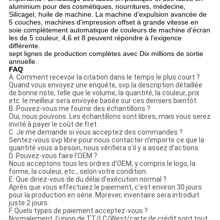
aluminium pour des cosmétiques, nourritures, médecine,
Silicagel, huile de machine. La machine d'expulsion avancée de
5 couches, machines d'impression offset à grande vitesse en
soie complètement automatique de couleurs de machine d'écran
les de 5 couleur, 4,6 et 8 peuvent répondre à l'exigence
différente.
sept lignes de production complètes avec Dix millions de sortie
annuelle.
FAQ
A. Comment recevoir la citation dans le temps le plus court ?
Quand vous envoyez une enquête, svp la description détaillée
de bonne note, telle que le volume, la quantité, la couleur, prix
etc. le meilleur sera envoyée basée sur ces derniers bientôt.
B. Pouvez-vous me fournir des échantillons ?
Oui, nous pouvons. Les échantillons sont libres, mais vous serez
invité à payer le coût de fret.
C. Je me demande si vous acceptez des commandes ?
Sentez-vous svp libre pour nous contacter n'importe ce que la
quantité vous a besoin, nous vérifiera s'il y a assez d'actions.
D. Pouvez-vous faire l'OEM ?
Nous acceptons tous les ordres d'OEM, y compris le logo, la
forme, la couleur, etc., selon votre condition.
E. Que diriez-vous de du délai d'exécution normal ?
Après que vous effectuiez le paiement, c'est environ 30 jours
pour la production en série. Morever, inventaire sera introduit
juste 2 jours.
F. Quels types de paiement acceptez-vous ?
Normalement, l'union de TT/LC/West/carte de crédit sont tout