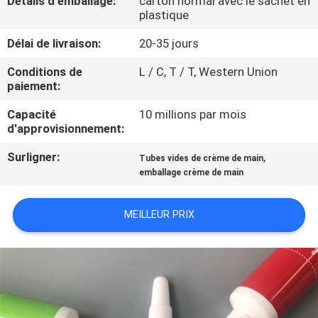
Détails d'emballage:
carton normal avec le sachet en
plastique
CONTRÔLE
Délai de livraison:
20-35 jours
DE
Conditions de
L / C, T / T, Western Union
QUALITÉ
paiement:
Capacité
10 millions par mois
CONTACTEZ-
d'approvisionnement:
NOUS
Surligner:
,
Tubes vides de crème de main
emballage crème de main
DEMANDEZ
MEILLEUR PRIX
UNE
CITATION
COMPANY
NEWS