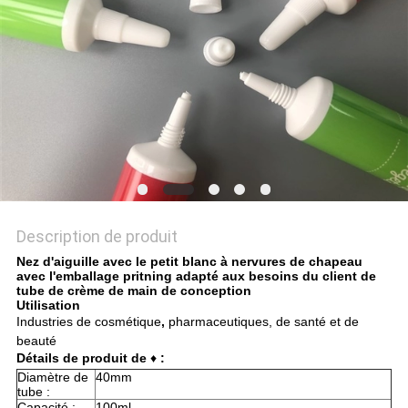
PLAN
DU
SITE
PRIVACY
POLICY
Description de produit
Nez d'aiguille avec le petit blanc à nervures de chapeau
avec l'emballage pritning adapté aux besoins du client de
tube de crème de main de conception
Utilisation
Industries
de cosmétique
,
pharmaceutiques, de santé et de
beauté
Détails de produit de
♦
:
Diamètre de
40mm
tube :
Capacité :
100ml