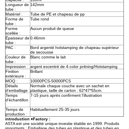
Longueur de
142mm
tube :
Matériel :
Tube de PE et chapeau de pp
Forme de
Tube rond
tube :
Forme
Aucun produit de queue
scellée :
Épaisseur de
0.46mm
tube :
PAC :
Bord argenté hotstamping de chapeau supérieur
de secousse
Couleur de
Blanc comme le lait
tube :
Impression :
argent excentré de 4-color pritning/Hotstamping
Finition
Brillant
extérieure :
MOQ :
10000PCS-50000PCS
Détails
Normale chaque couche avec un sachet en
d'emballage :
plastique, taille de carton : 62*47*55cm.
Temps
7-15 jours après confirment l'illustration
d'échantillon
:
Temps de
Habituellement 25-35 jours
production :
introduction ♦Factory :
ASTA est une société unique-investie établie en 1999. Produits
importants : Emballage des tubes en plastique et des tubes en