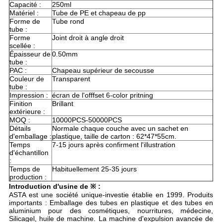
Capacité :
250ml
Matériel :
Tube de PE et chapeau de pp
Forme de
Tube rond
tube :
Forme
Joint droit à angle droit
scellée :
Épaisseur de
0.50mm
tube :
PAC :
Chapeau supérieur de secousse
Couleur de
Transparent
tube :
Impression :
écran de l'offfset 6-color pritning
Finition
Brillant
extérieure :
MOQ :
10000PCS-50000PCS
Détails
Normale chaque couche avec un sachet en
d'emballage :
plastique, taille de carton : 62*47*55cm.
Temps
7-15 jours après confirment l'illustration
d'échantillon
:
Temps de
Habituellement 25-35 jours
production :
Introduction d'usine de ※ :
ASTA est une société unique-investie établie en 1999. Produits
importants : Emballage des tubes en plastique et des tubes en
aluminium pour des cosmétiques, nourritures, médecine,
Silicagel, huile de machine. La machine d'expulsion avancée de