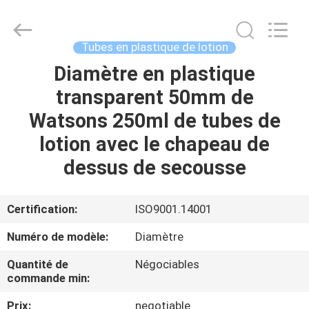
ASTA
PLASTIC
TUBES(SHANG
HAI)CO.,LTD.
All
Tubes en plastique de lotion
Rights
Reserved.
Diamètre en plastique
MAISON
transparent 50mm de
PRODUITS
Watsons 250ml de tubes de
lotion avec le chapeau de
AU
dessus de secousse
SUJET
DE
Certification:
ISO9001.14001
NOUS
Numéro de modèle:
Diamètre
Quantité de
Négociables
VISITE
commande min:
D'USINE
Prix:
negotiable