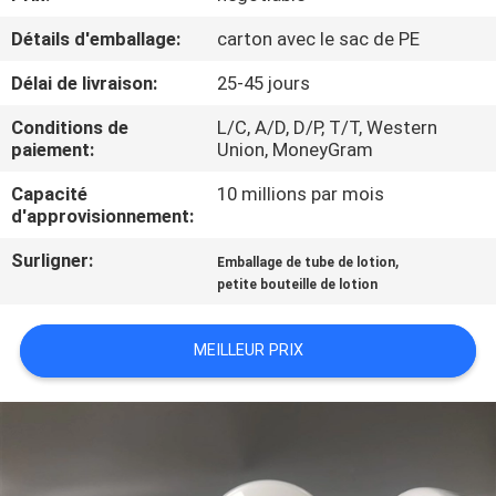
Détails d'emballage:
carton avec le sac de PE
CONTRÔLE
Délai de livraison:
25-45 jours
DE
QUALITÉ
Conditions de
L/C, A/D, D/P, T/T, Western
paiement:
Union, MoneyGram
CONTACTEZ-
Capacité
10 millions par mois
d'approvisionnement:
NOUS
Surligner:
,
Emballage de tube de lotion
petite bouteille de lotion
DEMANDEZ
UNE
MEILLEUR PRIX
CITATION
COMPANY
NEWS