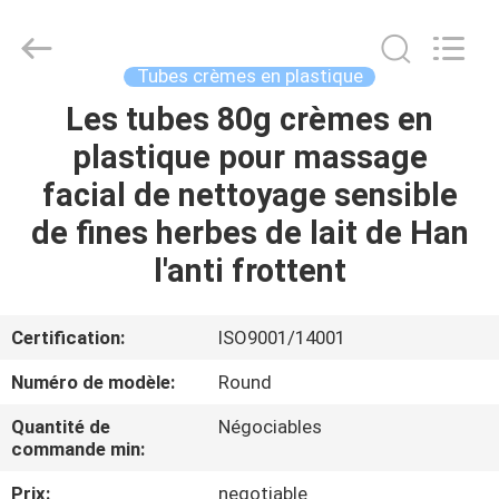
ASTA
PLASTIC
TUBES(SHANG
HAI)CO.,LTD.
All
Tubes crèmes en plastique
Rights
Reserved.
Les tubes 80g crèmes en
MAISON
plastique pour massage
PRODUITS
facial de nettoyage sensible
de fines herbes de lait de Han
AU
l'anti frottent
SUJET
DE
Certification:
ISO9001/14001
NOUS
Numéro de modèle:
Round
Quantité de
Négociables
VISITE
commande min:
D'USINE
Prix:
negotiable