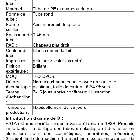
tube :
Matériel :
Tube de PE et chapeau de pp
Forme de
Tube rond
tube :
Forme
Aucun produit de queue
scellée :
Épaisseur de
0.46mm
tube :
PAC :
Chapeau plat droit
Couleur de
Blanc comme le lait
tube :
Impression :
pritningr 3-color excentré
Finition
Brillant
extérieure :
MOQ :
10000PCS
Détails
Normale chaque couche avec un sachet en
d'emballage :
plastique, taille de carton : 62*47*55cm.
Temps
7-15 jours après confirment l'illustration
d'échantillon
:
Temps de
Habituellement 25-35 jours
production :
Introduction d'usine de ※ :
ASTA est une société unique-investie établie en 1999. Produits
importants : Emballage des tubes en plastique et des tubes en
aluminium pour des cosmétiques, nourritures, médecine,
Silicagel, huile de machine. La machine d'expulsion avancée de