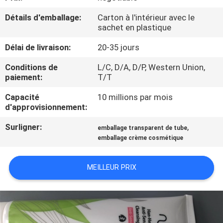
Détails d'emballage:
Carton à l'intérieur avec le
CONTRÔLE
sachet en plastique
DE
Délai de livraison:
20-35 jours
QUALITÉ
Conditions de
L/C, D/A, D/P, Western Union,
paiement:
T/T
CONTACTEZ-
Capacité
10 millions par mois
NOUS
d'approvisionnement:
Surligner:
,
emballage transparent de tube
DEMANDEZ
emballage crème cosmétique
UNE
MEILLEUR PRIX
CITATION
COMPANY
NEWS