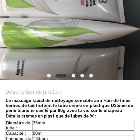
PLAN
DU
SITE
PRIVACY
POLICY
Description de produit
Le massage facial de nettoyage sensible anti Han-de fines
herbes de lait frottent le tube crème en plastique D35mm de
perle blanche scellé par 80g avec la vis sur le chapeau
Détails
crèmes en plastique de tubes
de ※ :
Diamètre de
35mm
tube :
Capacité :
80ml
Longueur de
133mm