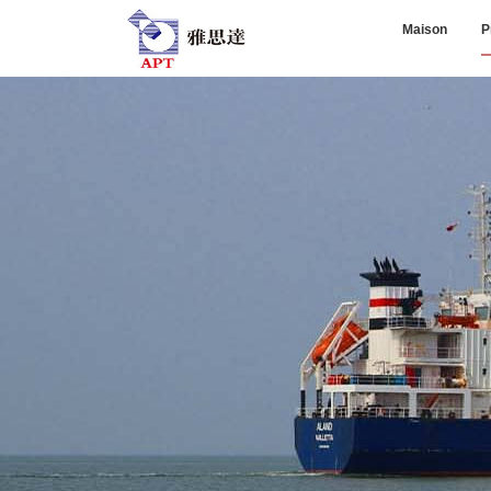
Maison
P