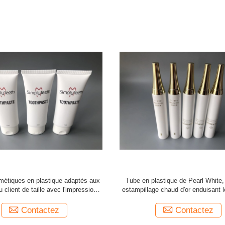
e blanc comme le lait de tube de
Tubes cosmétiques en plastique d
tubes mauve-clair de lotion de main
perle blanche avec Flip Top Cap t
impression
Contactez
Contactez