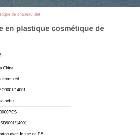
étique de chapeau plat
e en plastique cosmétique de
e
a Chine
ustomized
SO9001/14001
iamètre
0000PCS
SD9001/14001
arton avec le sac de PE