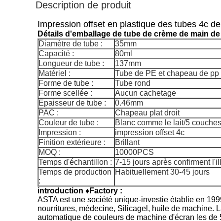
Description de produit
Impression offset en plastique des tubes 4c de
Détails d'emballage de tube de crème de main de 
Diamètre de tube :
35mm
Capacité :
80ml
Longueur de tube :
137mm
Matériel :
Tube de PE et chapeau de pp
Forme de tube :
Tube rond
Forme scellée :
Aucun cachetage
Épaisseur de tube :
0.46mm
PAC :
Chapeau plat droit
Couleur de tube :
Blanc comme le lait/5 couche
Impression :
impression offset 4c
Finition extérieure :
Brillant
MOQ :
10000PCS
Temps d'échantillon :
7-15 jours après confirment l'il
Temps de production
Habituellement 30-45 jours
:
introduction ♦Factory :
ASTA est une société unique-investie établie en 199
nourritures, médecine, Silicagel, huile de machine.
automatique de couleurs de machine d'écran les de 5 