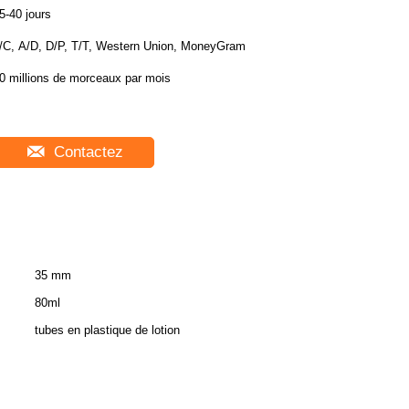
5-40 jours
/C, A/D, D/P, T/T, Western Union, MoneyGram
0 millions de morceaux par mois
Contactez
35 mm
80ml
tubes en plastique de lotion