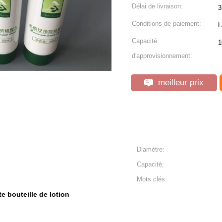
Délai de livraison:
3
Conditions de paiement:
L
Capacité
1
d'approvisionnement:
meilleur prix
Diamètre:
Capacité:
Mots clés:
te bouteille de lotion