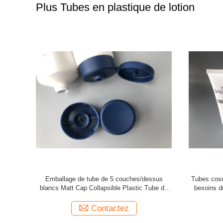
Plus Tubes en plastique de lotion
ulti de la
30 l'aluminium cosmétique en plastique
Emballag
at ou le
transparent de tête d'impression d'écran en
bouteille, 
soie des tubes 3 de diamètre a scellé
Contactez