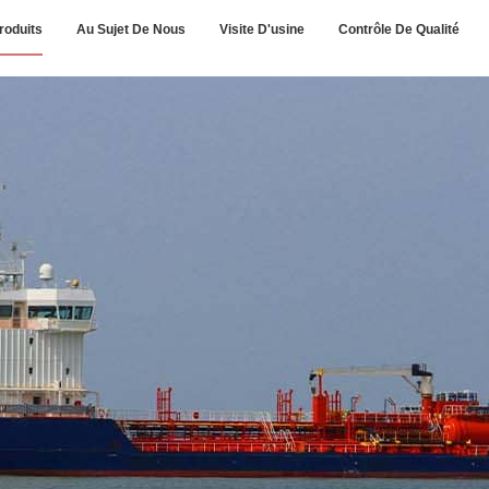
roduits
Au Sujet De Nous
Visite D'usine
Contrôle De Qualité