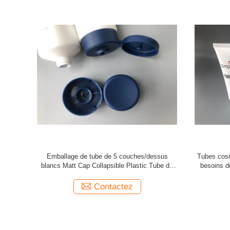
ulti de la
Emballage blanc comme le lait de tube de
Tubes co
at ou le
bouteille, tubes mauve-clair de lotion de main
perle blan
impression
Contactez