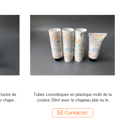
on, tube
Tubes cosmétiques en plastique de lotion vide
Emballag
ballage de
de corps imprimés avec le chameau 300ml de
blancs Mat
désert
Contactez