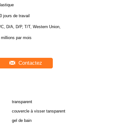
lastique
0 jours de travail
/C, D/A, D/P, T/T, Western Union,
 millions par mois
Contactez
transparent
couvercle à visser tansparent
gel de bain