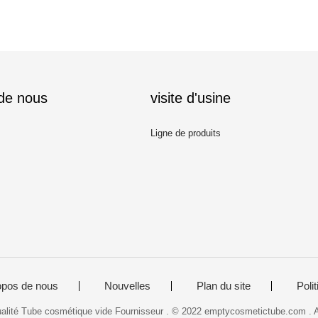
 de nous
visite d'usine
Ligne de produits
opos de nous
Nouvelles
Plan du site
Polit
lité Tube cosmétique vide Fournisseur . © 2022 emptycosmetictube.com . A