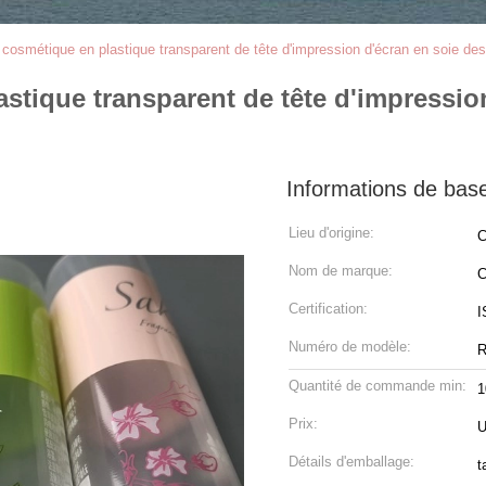
 cosmétique en plastique transparent de tête d'impression d'écran en soie des
stique transparent de tête d'impressio
Informations de bas
Lieu d'origine:
C
Nom de marque:
C
Certification:
I
Numéro de modèle:
R
Quantité de commande min:
1
Prix:
U
Détails d'emballage:
t