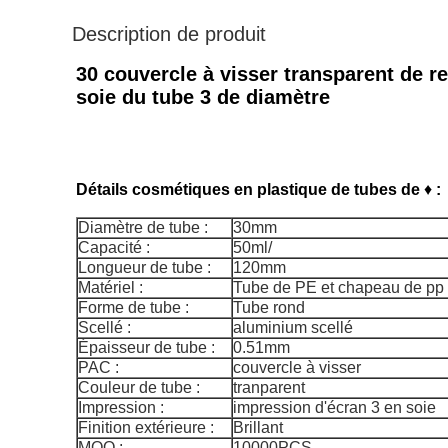
Description de produit
30 couvercle à visser transparent de r
soie du tube 3 de diamètre
Détails cosmétiques en plastique de tubes de
♦
:
Diamètre de tube :
30mm
Capacité :
50ml/
Longueur de tube :
120mm
Matériel :
Tube de PE et chapeau de pp
Forme de tube :
Tube rond
Scellé :
aluminium scellé
Épaisseur de tube :
0.51mm
PAC :
couvercle à visser
Couleur de tube :
tranparent
Impression :
impression d'écran 3 en soie
Finition extérieure :
Brillant
MOQ :
10000PCS