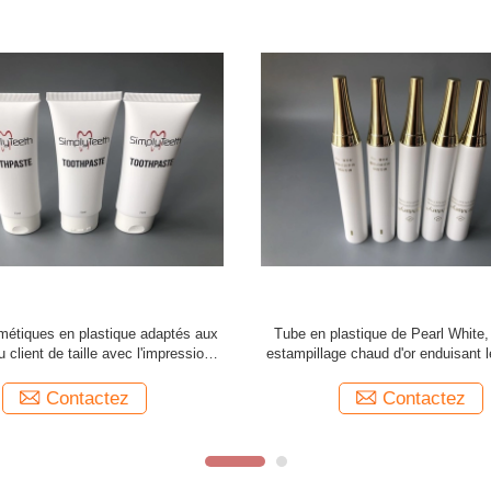
smétiques en plastique de petite
Conteneurs ronds de tube de loti
che avec Flip Top Cap transparent
adapté aux besoins du client d'em
lotion de corps
Contactez
Contactez