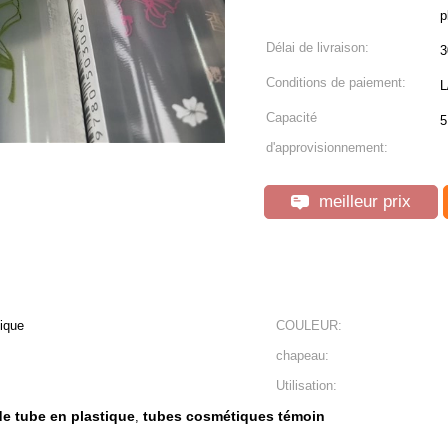
p
Délai de livraison:
3
Conditions de paiement:
L
Capacité
5
d'approvisionnement:
meilleur prix
ique
COULEUR:
chapeau:
Utilisation:
e tube en plastique
tubes cosmétiques témoin
,