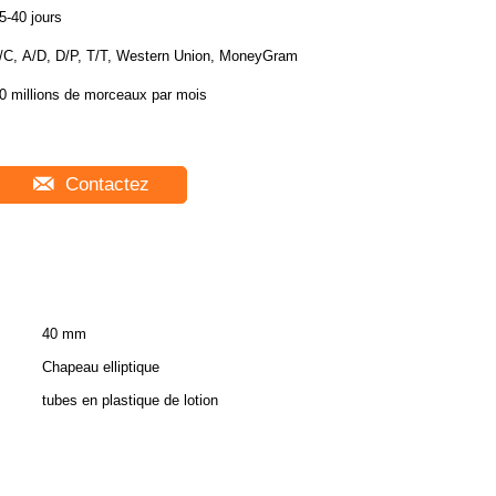
5-40 jours
/C, A/D, D/P, T/T, Western Union, MoneyGram
0 millions de morceaux par mois
Contactez
40 mm
Chapeau elliptique
tubes en plastique de lotion