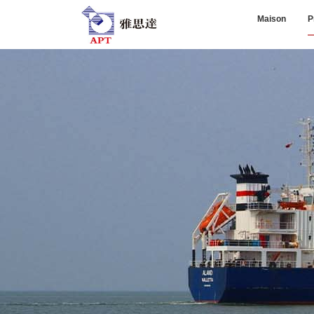
Maison
P