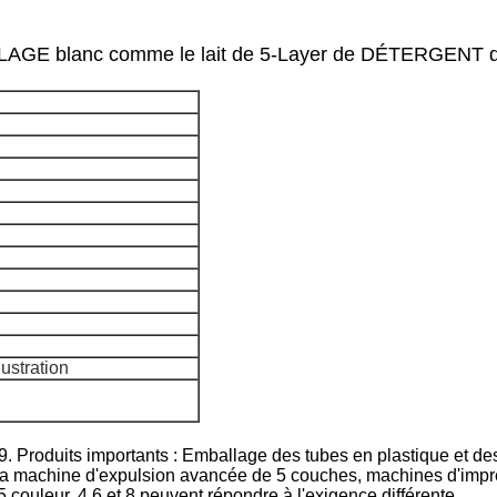
LLAGE blanc comme le lait de 5-Layer de DÉTERGENT d
lustration
9. Produits importants : Emballage des tubes en plastique et d
 La machine d'expulsion avancée de 5 couches, machines d'impr
couleur, 4,6 et 8 peuvent répondre à l'exigence différente.