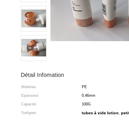
Détail Infomation
Matériau:
PE
Epaisseur:
0.46mm
Capacité:
100G
Surligner:
tubes à vide lotion
peti
,