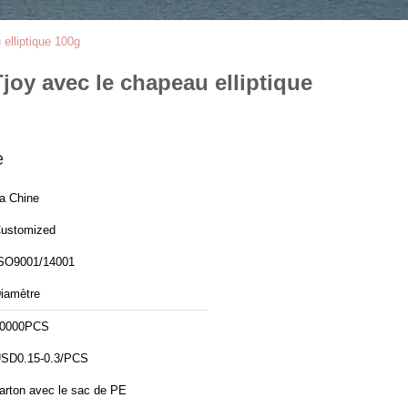
 elliptique 100g
joy avec le chapeau elliptique
e
a Chine
ustomized
SO9001/14001
iamètre
0000PCS
SD0.15-0.3/PCS
arton avec le sac de PE