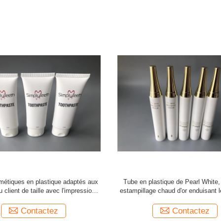
e blanc comme le lait de tube de
Tubes cosmétiques en plastique d
tubes mauve-clair de lotion de main
perle blanche avec Flip Top Cap t
impression
Contactez
Contactez