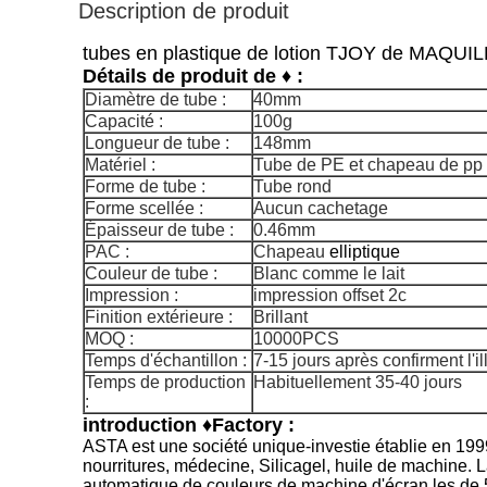
Description de produit
tubes en plastique de lotion TJOY de MAQUI
Détails de produit de
♦
:
Diamètre de tube :
40mm
Capacité :
100g
Longueur de tube :
148mm
Matériel :
Tube de PE et chapeau de pp
Forme de tube :
Tube rond
Forme scellée :
Aucun cachetage
Épaisseur de tube :
0.46mm
PAC :
Chapeau
elliptique
Couleur de tube :
Blanc comme le lait
Impression :
impression offset 2c
Finition extérieure :
Brillant
MOQ :
10000PCS
Temps d'échantillon :
7-15 jours après confirment l'il
Temps de production
Habituellement 35-40 jours
:
introduction ♦Factory :
ASTA est une société unique-investie établie en 199
nourritures, médecine, Silicagel, huile de machine.
automatique de couleurs de machine d'écran les de 5 