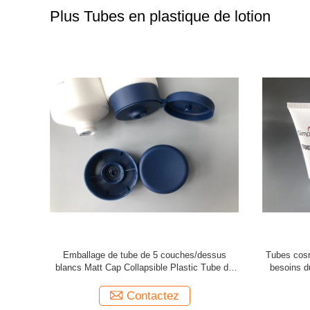
Plus Tubes en plastique de lotion
ulti de la
30 l'aluminium cosmétique en plastique
Emballag
at ou le
transparent de tête d'impression d'écran en
bouteille, 
soie des tubes 3 de diamètre a scellé
Contactez