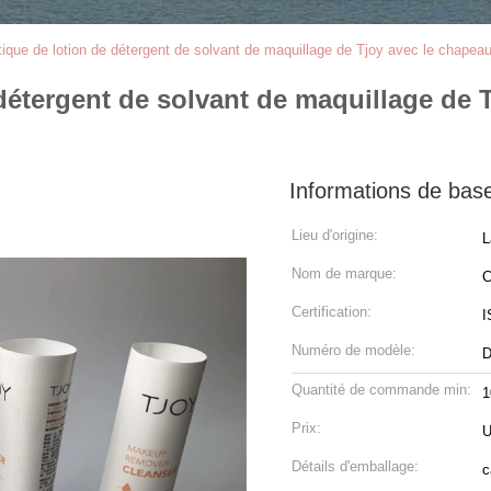
ique de lotion de détergent de solvant de maquillage de Tjoy avec le chapeau
détergent de solvant de maquillage de T
Informations de bas
Lieu d'origine:
L
Nom de marque:
C
Certification:
I
Numéro de modèle:
D
Quantité de commande min:
1
Prix:
U
Détails d'emballage:
c