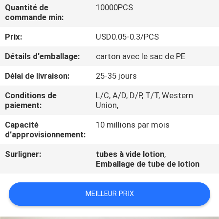
Quantité de
10000PCS
commande min:
CONTRÔLE
Prix:
USD0.05-0.3/PCS
DE
QUALITÉ
Détails d'emballage:
carton avec le sac de PE
Délai de livraison:
25-35 jours
CONTACTEZ-
Conditions de
L/C, A/D, D/P, T/T, Western
NOUS
paiement:
Union,
Capacité
10 millions par mois
DEMANDEZ
d'approvisionnement:
UNE
Surligner:
tubes à vide lotion
,
Emballage de tube de lotion
CITATION
MEILLEUR PRIX
COMPANY
NEWS