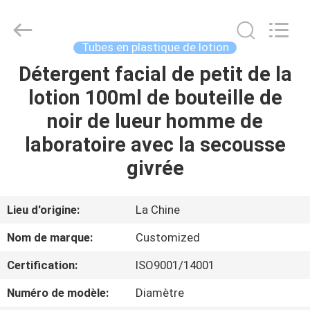
cosmétique
vide
Fournisseur.
Copyright
©
Tubes en plastique de lotion
2022
-
2023
Détergent facial de petit de la
MAISON
emptycosmetictube.com.
All
lotion 100ml de bouteille de
Rights
Reserved.
PRODUITS
noir de lueur homme de
laboratoire avec la secousse
AU
givrée
SUJET
DE
Lieu d'origine:
La Chine
NOUS
Nom de marque:
Customized
Certification:
ISO9001/14001
VISITE
Numéro de modèle:
Diamètre
D'USINE