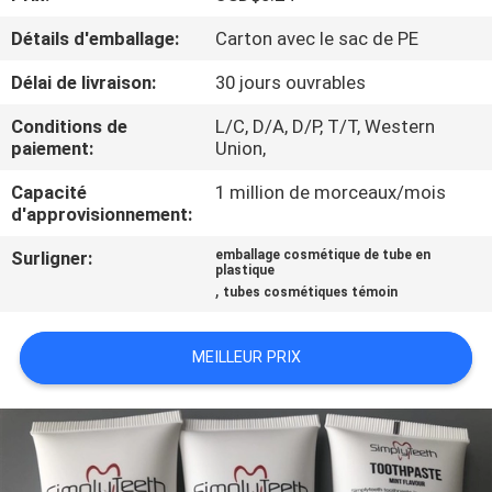
Détails d'emballage:
Carton avec le sac de PE
CONTRÔLE
Délai de livraison:
30 jours ouvrables
DE
QUALITÉ
Conditions de
L/C, D/A, D/P, T/T, Western
paiement:
Union,
CONTACTEZ-
Capacité
1 million de morceaux/mois
d'approvisionnement:
NOUS
Surligner:
emballage cosmétique de tube en
plastique
,
tubes cosmétiques témoin
DEMANDEZ
UNE
MEILLEUR PRIX
CITATION
COMPANY
NEWS