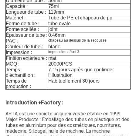
Diamètre de tube :
30mm
Capacité :
75ml
Longueur de tube :
119mm
Matériel :
Tube de PE et chapeau de pp
Forme de tube :
tube ovale
Forme scellée :
joint
Épaisseur de tube :
0.46mm
PAC :
chapeau au dessus de la secousse
Couleur de tube :
blanc
Impression :
impression offset 3
Finition extérieure :
mat
MOQ :
20000PCS
Temps
7-15 jours après que confirmer
d'échantillon :
l'illustration
Temps de
Habituellement 30 jours
production :
introduction ♦Factory :
ASTA est une société unique-investie établie en 1999.
Major Products : Emballage des tubes en plastique et des
tubes en aluminium pour des cosmétiques, nourritures,
médecine, Silicagel, huile de machine. La machine