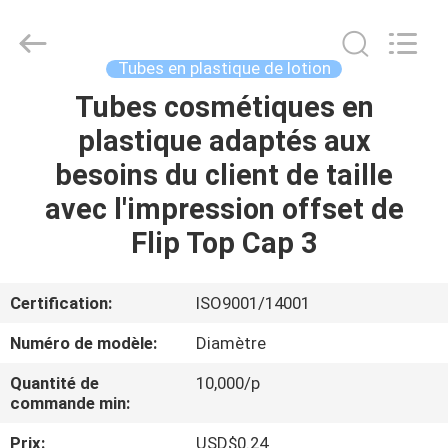
cosmétique
vide
Supplier.
Copyright
©
Tubes en plastique de lotion
2022
-
2025
Tubes cosmétiques en
MAISON
ASTA
PLASTIC
plastique adaptés aux
TUBES(SHANG
HAI)CO.,LTD.
All
PRODUITS
besoins du client de taille
Rights
Reserved.
avec l'impression offset de
AU
Flip Top Cap 3
SUJET
DE
Certification:
ISO9001/14001
NOUS
Numéro de modèle:
Diamètre
Quantité de
10,000/p
VISITE
commande min:
D'USINE
Prix:
USD$0.24