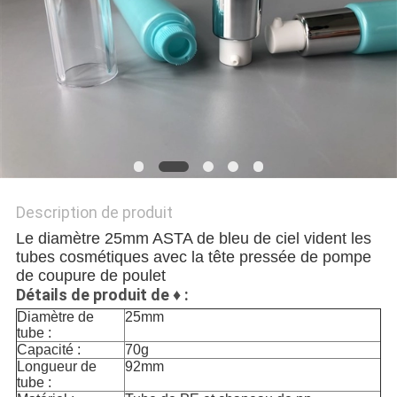
PLAN
DU
SITE
PRIVACY
POLICY
Description de produit
Le diamètre 25mm ASTA de bleu de ciel vident les
tubes cosmétiques avec la tête pressée de pompe
de coupure de poulet
Détails de produit de
♦
:
Diamètre de
25mm
tube :
Capacité :
70g
Longueur de
92mm
tube :