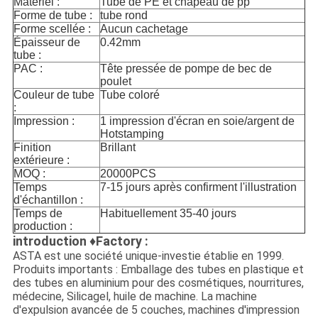
Matériel :
Tube de PE et chapeau de pp
Forme de tube :
tube rond
Forme scellée :
Aucun cachetage
Épaisseur de
0.42mm
tube :
PAC :
Tête pressée de pompe de bec de
poulet
Couleur de tube
Tube coloré
:
Impression :
1 impression d'écran en soie/argent de
Hotstamping
Finition
Brillant
extérieure :
MOQ :
20000PCS
Temps
7-15 jours après confirment l'illustration
d'échantillon :
Temps de
Habituellement 35-40 jours
production :
introduction ♦Factory :
ASTA est une société unique-investie établie en 1999.
Produits importants : Emballage des tubes en plastique et
des tubes en aluminium pour des cosmétiques, nourritures,
médecine, Silicagel, huile de machine. La machine
d'expulsion avancée de 5 couches, machines d'impression