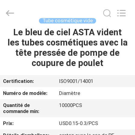
ASTA
PLASTIC
TUBES(SHANG
HAI)CO.,LTD.
All
Tube cosmétique vide
Rights
Reserved.
Le bleu de ciel ASTA vident
MAISON
les tubes cosmétiques avec la
PRODUITS
tête pressée de pompe de
coupure de poulet
AU
SUJET
Certification:
ISO9001/14001
DE
Numéro de modèle:
Diamètre
NOUS
Quantité de
10000PCS
commande min:
VISITE
Prix:
USD0.15-0.3/PCS
D'USINE