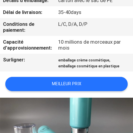
Détails d'emballage:
carton avec le sac de PE
Délai de livraison:
35-40days
CONTRÔLE
DE
Conditions de
L/C, D/A, D/P
paiement:
QUALITÉ
Capacité
10 millions de morceaux par
d'approvisionnement:
mois
CONTACTEZ-
Surligner:
,
emballage crème cosmétique
NOUS
emballage cosmétique en plastique
DEMANDEZ
MEILLEUR PRIX
UNE
CITATION
COMPANY
NEWS