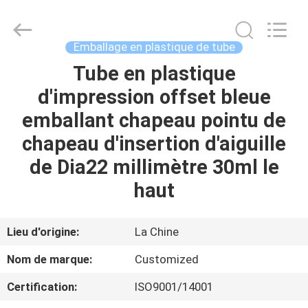
cosmétique
vide
Fournisseur.
Copyright
©
Emballage en plastique de tube
2022
-
2023
Tube en plastique
MAISON
emptycosmetictube.com.
All
d'impression offset bleue
Rights
Reserved.
PRODUITS
emballant chapeau pointu de
chapeau d'insertion d'aiguille
AU
de Dia22 millimètre 30ml le
SUJET
haut
DE
NOUS
Lieu d'origine:
La Chine
Nom de marque:
Customized
VISITE
Certification:
ISO9001/14001
D'USINE