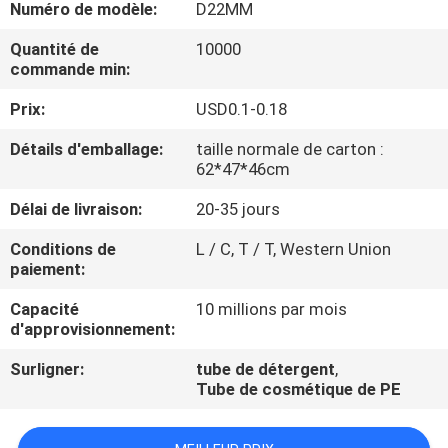
Numéro de modèle:
D22MM
CONTRÔLE
Quantité de
10000
commande min:
DE
Prix:
USD0.1-0.18
QUALITÉ
Détails d'emballage:
taille normale de carton :
62*47*46cm
CONTACTEZ-
NOUS
Délai de livraison:
20-35 jours
Conditions de
L / C, T / T, Western Union
paiement:
DEMANDEZ
UNE
Capacité
10 millions par mois
d'approvisionnement:
CITATION
Surligner:
tube de détergent
,
Tube de cosmétique de PE
COMPANY
NEWS