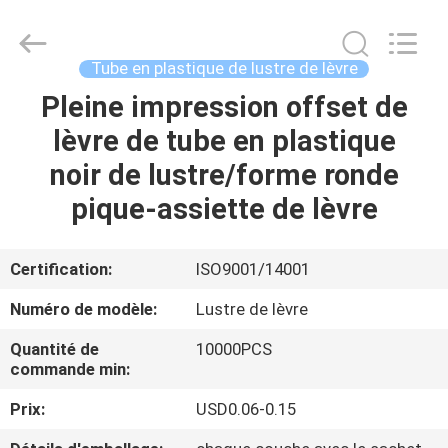
ASTA
PLASTIC
TUBES(SHANG
HAI)CO.,LTD.
All
Tube en plastique de lustre de lèvre
Rights
Reserved.
Pleine impression offset de
MAISON
lèvre de tube en plastique
PRODUITS
noir de lustre/forme ronde
pique-assiette de lèvre
AU
SUJET
Certification:
ISO9001/14001
DE
Numéro de modèle:
Lustre de lèvre
NOUS
Quantité de
10000PCS
commande min:
VISITE
Prix:
USD0.06-0.15
D'USINE