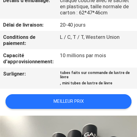
Détails d'emballage:
chaque couche avec le sachet
en plastique, taille normale de
carton : 62*47*46cm
CONTRÔLE
DE
Délai de livraison:
20-40 jours
QUALITÉ
Conditions de
L / C, T / T, Western Union
paiement:
CONTACTEZ-
Capacité
10 millions par mois
d'approvisionnement:
NOUS
Surligner:
tubes faits sur commande de lustre de
lèvre
,
DEMANDEZ
mini tubes de lustre de lèvre
UNE
MEILLEUR PRIX
CITATION
COMPANY
NEWS