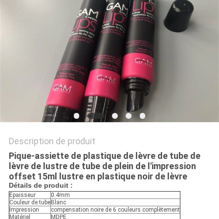
PLAN
DU
SITE
PRIVACY
POLICY
Description de produit
Pique-assiette de plastique de lèvre de tube de
lèvre de lustre de tube de plein de l'impression
offset 15ml lustre en plastique noir de lèvre
Détails de produit :
Épaisseur
0.4mm
Couleur de tube
Blanc
Impression
compensation noire de 6 couleurs complètement
Matériel
MDPE