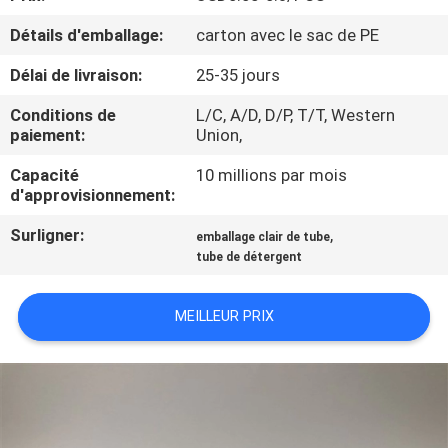
Détails d'emballage:
carton avec le sac de PE
CONTRÔLE
Délai de livraison:
25-35 jours
DE
QUALITÉ
Conditions de
L/C, A/D, D/P, T/T, Western
paiement:
Union,
CONTACTEZ-
Capacité
10 millions par mois
d'approvisionnement:
NOUS
Surligner:
,
emballage clair de tube
tube de détergent
DEMANDEZ
UNE
MEILLEUR PRIX
CITATION
COMPANY
NEWS