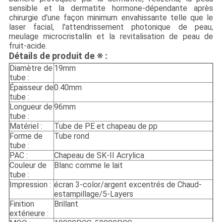
sensible et la dermatite hormone-dépendante après
chirurgie d'une façon minimum envahissante telle que le
laser facial, l'attendrissement photonique de peau,
meulage microcristallin et la revitalisation de peau de
fruit-acide.
Détails de produit de ※ :
Diamètre de
19mm
tube :
Épaisseur de
0.40mm
tube :
Longueur de
96mm
tube :
Matériel :
Tube de PE et chapeau de pp
Forme de
Tube rond
tube :
PAC :
Chapeau de SK-II Acrylica
Couleur de
Blanc comme le lait
tube :
Impression :
écran 3-color/argent excentrés de Chaud-
estampillage/5-Layers
Finition
Brillant
extérieure :