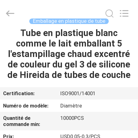
ASTA
PLASTIC
TUBES(SHANG
HAI)CO.,LTD.
All
Emballage en plastique de tube
Rights
Reserved.
Tube en plastique blanc
MAISON
comme le lait emballant 5
PRODUITS
l'estampillage chaud excentré
de couleur du gel 3 de silicone
AU
de Hireida de tubes de couche
SUJET
DE
Certification:
ISO9001/14001
NOUS
Numéro de modèle:
Diamètre
Quantité de
10000PCS
VISITE
commande min:
D'USINE
Prix:
USD0.05-0.3/PCS