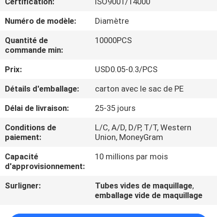
Certification:
ISO9001/14000
CONTRÔLE
Numéro de modèle:
Diamètre
DE
Quantité de
10000PCS
commande min:
QUALITÉ
Prix:
USD0.05-0.3/PCS
CONTACTEZ-
Détails d'emballage:
carton avec le sac de PE
NOUS
Délai de livraison:
25-35 jours
Conditions de
L/C, A/D, D/P, T/T, Western
DEMANDEZ
paiement:
Union, MoneyGram
UNE
Capacité
10 millions par mois
CITATION
d'approvisionnement:
Surligner:
Tubes vides de maquillage
,
emballage vide de maquillage
COMPANY
NEWS