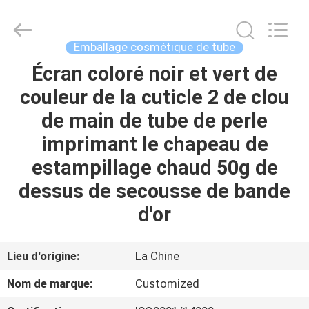
cosmétique
vide
Fournisseur.
Copyright
©
Emballage cosmétique de tube
2022
-
2023
Écran coloré noir et vert de
MAISON
emptycosmetictube.com.
All
couleur de la cuticle 2 de clou
Rights
Reserved.
PRODUITS
de main de tube de perle
imprimant le chapeau de
AU
estampillage chaud 50g de
SUJET
dessus de secousse de bande
DE
d'or
NOUS
Lieu d'origine:
La Chine
VISITE
Nom de marque:
Customized
D'USINE