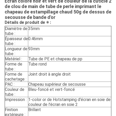
Écran coloré noir et vert de couleur de la cuticle 2
de clou de main de tube de perle imprimant le
chapeau de estampillage chaud 50g de dessus de
secousse de bande d'or
Détails de produit de ※ :
Diamètre de
35mm
tube :
Épaisseur de
0.46mm
tube :
Longueur de
93mm
tube :
Matériel :
Tube de PE et chapeau de pp
Forme de
Tube rond
tube :
Forme de
Joint droit à angle droit
cachetage :
PAC :
Chapeau supérieur de secousse
Couleur de
Bleu-foncé et vert-foncé
tube :
Impression :
1-color or de Hotstamping d'écran en soie de
couleur de l'écran en soie 2
Finition
Brillant
extérieure :