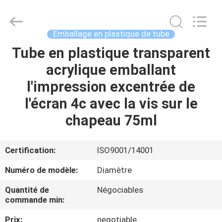
ASTA
PLASTIC
TUBES(SHANG
HAI)CO.,LTD.
All
Emballage en plastique de tube
Rights
Reserved.
Tube en plastique transparent
MAISON
acrylique emballant
PRODUITS
l'impression excentrée de
l'écran 4c avec la vis sur le
AU
chapeau 75ml
SUJET
DE
Certification:
ISO9001/14001
NOUS
Numéro de modèle:
Diamètre
Quantité de
Négociables
VISITE
commande min:
D'USINE
Prix:
negotiable