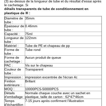
(3) au-dessus de la longueur de tube et du résultat d'essai après
le cachetage. Si
détails transparents de tube de conditionnement en
plastique de ※ :
Diamètre de
35mm
tube :
Épaisseur de
0.46mm
tube :
Capacité :
75ml
Longueur de
122mm
tube :
Matériel :
Tube de PE et chapeau de pp
Forme de
Tube rond
tube :
Forme de
Aucun produit de queue
cachetage :
PAC :
Vis sur le chapeau
Couleur de
Transparent
tube :
Impression :
impression excentrée de l'écran 4c
Finition
Brillant
extérieure :
MOQ :
10000PCS-50000PCS
Détails
Normale chaque couche avec un sachet en
d'emballage :
plastique, taille de carton : 62*47*46cm
Temps
7-15 jours après confirment l'illustration
d'échantillon