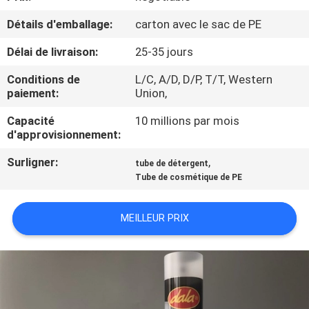
Détails d'emballage:
carton avec le sac de PE
CONTRÔLE
Délai de livraison:
25-35 jours
DE
QUALITÉ
Conditions de
L/C, A/D, D/P, T/T, Western
paiement:
Union,
CONTACTEZ-
Capacité
10 millions par mois
d'approvisionnement:
NOUS
Surligner:
,
tube de détergent
Tube de cosmétique de PE
DEMANDEZ
UNE
MEILLEUR PRIX
CITATION
COMPANY
NEWS