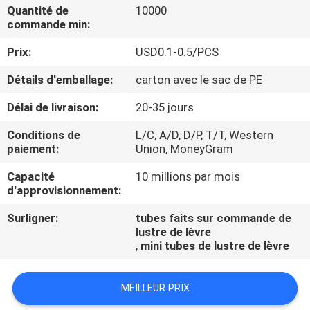
Quantité de
10000
commande min:
CONTRÔLE
Prix:
USD0.1-0.5/PCS
DE
QUALITÉ
Détails d'emballage:
carton avec le sac de PE
Délai de livraison:
20-35 jours
CONTACTEZ-
Conditions de
L/C, A/D, D/P, T/T, Western
NOUS
paiement:
Union, MoneyGram
Capacité
10 millions par mois
DEMANDEZ
d'approvisionnement:
UNE
Surligner:
tubes faits sur commande de
lustre de lèvre
CITATION
,
mini tubes de lustre de lèvre
COMPANY
MEILLEUR PRIX
NEWS