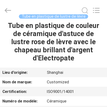
cosmétique
vide
Fournisseur.
Copyright
©
Tube en plastique de lustre de lèvre
2022
emptycosmetictube.com.
All
Tube en plastique de couleur
MAISON
Rights
Reserved.
de céramique d'astuce de
PRODUITS
lustre rose de lèvre avec le
chapeau brillant d'argent
AU
d'Electropate
SUJET
DE
Lieu d'origine:
Shanghai
NOUS
Nom de marque:
Customized
Certification:
ISO9001/14001
VISITE
Numéro de modèle:
Céramique
D'USINE